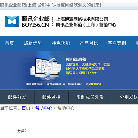
腾讯企业邮箱(上海)营销中心-博翼网络欢迎您的到来！
首页
邮箱优势
特色功能
产品对比
客户案例
邮件群发
邮件监控
限制成员外发
分别发
当前位置：
首页
>
帮助中心
> 帮助中心
分类2