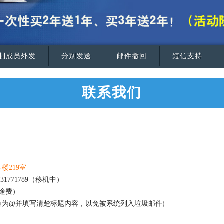
制成员外发
分别发送
邮件撤回
短信支持
联系我们
楼219室
-31771789（移机中）
长途费）
请将#替换为@并填写清楚标题内容，以免被系统列入垃圾邮件)