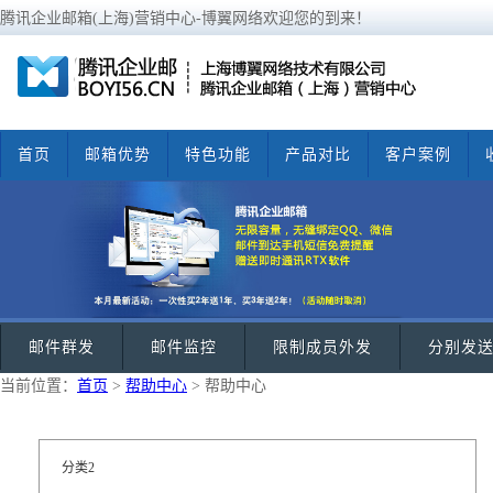
腾讯企业邮箱(上海)营销中心-博翼网络欢迎您的到来！
首页
邮箱优势
特色功能
产品对比
客户案例
邮件群发
邮件监控
限制成员外发
分别发
当前位置：
首页
>
帮助中心
> 帮助中心
分类2