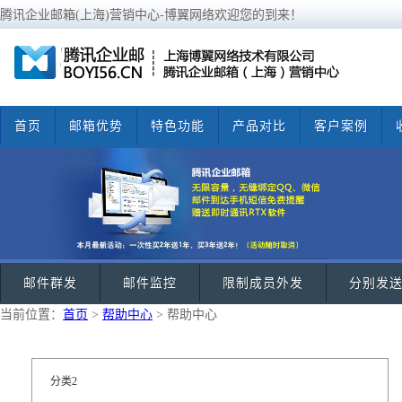
腾讯企业邮箱(上海)营销中心-博翼网络欢迎您的到来！
首页
邮箱优势
特色功能
产品对比
客户案例
邮件群发
邮件监控
限制成员外发
分别发
当前位置：
首页
>
帮助中心
> 帮助中心
分类2