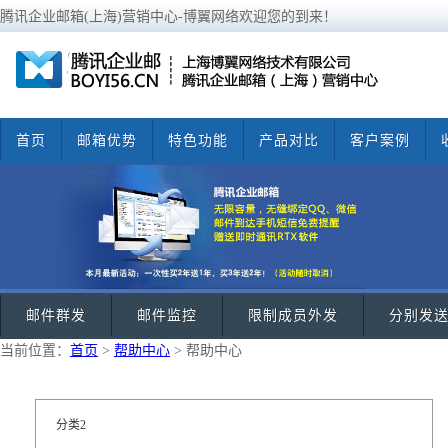
腾讯企业邮箱(上海)营销中心-博翼网络欢迎您的到来！
首页
邮箱优势
特色功能
产品对比
客户案例
邮件群发
邮件监控
限制成员外发
分别发
当前位置：
首页
>
帮助中心
> 帮助中心
分类2