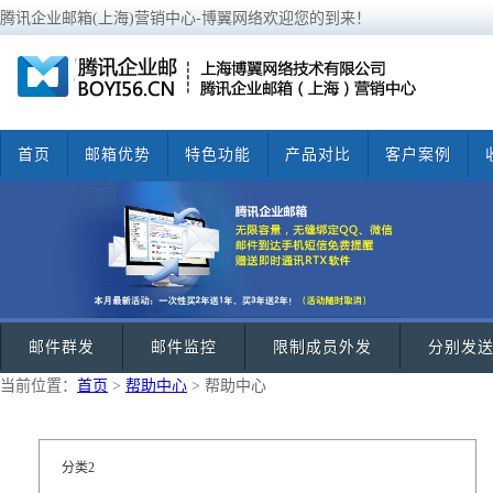
腾讯企业邮箱(上海)营销中心-博翼网络欢迎您的到来！
首页
邮箱优势
特色功能
产品对比
客户案例
邮件群发
邮件监控
限制成员外发
分别发
当前位置：
首页
>
帮助中心
> 帮助中心
分类2