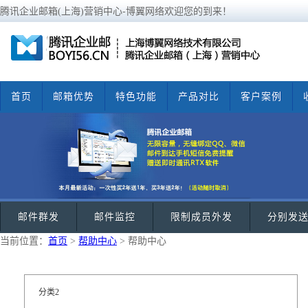
腾讯企业邮箱(上海)营销中心-博翼网络欢迎您的到来！
首页
邮箱优势
特色功能
产品对比
客户案例
邮件群发
邮件监控
限制成员外发
分别发
当前位置：
首页
>
帮助中心
> 帮助中心
分类2