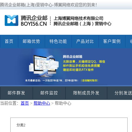
腾讯企业邮箱(上海)营销中心-博翼网络欢迎您的到来！
首页
邮箱优势
特色功能
产品对比
客户案例
邮件群发
邮件监控
限制成员外发
分别发
当前位置：
首页
>
帮助中心
> 帮助中心
分类2