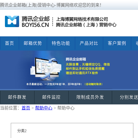
腾讯企业邮箱(上海)营销中心-博翼网络欢迎您的到来！
首页
邮箱优势
特色功能
产品对比
客户案例
邮件群发
邮件监控
限制成员外发
分别发
当前位置：
首页
>
帮助中心
> 帮助中心
分类2