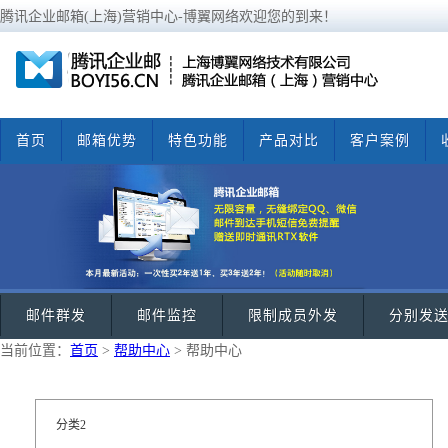
腾讯企业邮箱(上海)营销中心-博翼网络欢迎您的到来！
首页
邮箱优势
特色功能
产品对比
客户案例
邮件群发
邮件监控
限制成员外发
分别发
当前位置：
首页
>
帮助中心
> 帮助中心
分类2