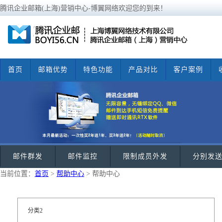
腾讯企业邮箱(上海)营销中心-博翼网络欢迎您的到来！
首页
邮箱优势
特色功能
产品对比
客户案例
邮件群发
邮件监控
限制成员外发
分别发
当前位置：
首页
>
帮助中心
> 帮助中心
分类2